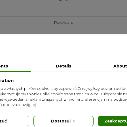
Password
Customer data privacy
rzez Ciebie dane osobowe są wykorzystywane w celu udzielani
rzetwarzania zamówień lub umożliwiania dostępu do konkretnyc
ents
Details
About
je Ci prawo do modyfikowania oraz usuwania wszelkich danych
zamieszczonych na stronie „Moje konto”.
mation
sta z własnych plików cookie, aby zapewnić Ci najwyższy poziom dośw
Wykorzystujemy również pliki cookie stron trzecich w celu ulepszenia na
Sign up for our newsletter
nie wyświetlania reklam związanych z Twoimi preferencjami na podsta
ribe at any moment. For that purpose, please find our contact i
 podczas nawigacji.
notice.
zuć
Dostosuj
Zaakceptu
I accept the general terms of use and privacy policy - mandatory