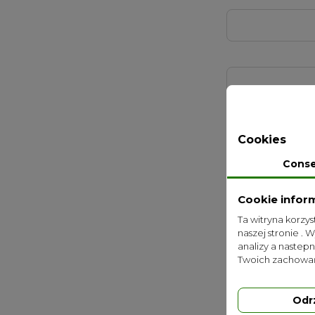
Cookies
Udostępnione p
zapytania, p
Cons
Przysługu
Cookie infor
Ta witryna korzy
naszej stronie . 
analizy a nastep
You may unsubsc
Twoich zachowań
Odr