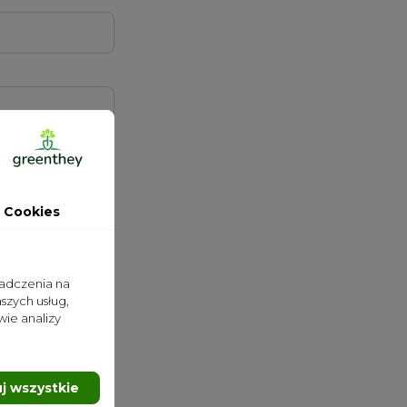
a odpowiedzi na
h informacji.
 Cookies
 osobowych
iadczenia na
szych usług,
wie analizy
nfo in the legal
j wszystkie