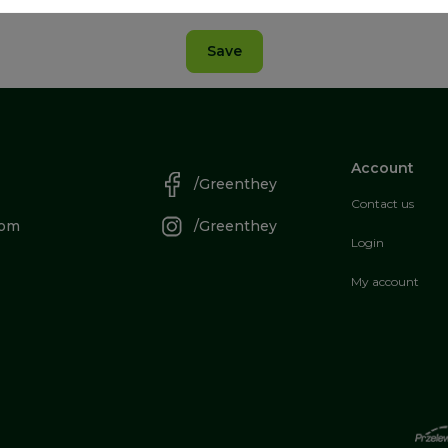
Save
Account
/Greenthey
Contact us
com
/Greenthey
Login
My account