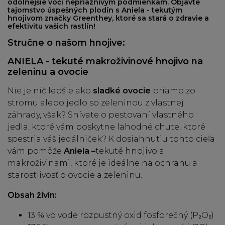
odolnejšie voči nepriaznivým podmienkam. Objavte
tajomstvo úspešných plodín s Aniela - tekutým
hnojivom značky Greenthey, ktoré sa stará o zdravie a
efektivitu vašich rastlín!
Stručne o našom hnojive:
ANIELA - tekuté makroživinové hnojivo na
zeleninu a ovocie
Nie je nič lepšie ako
sladké ovocie
priamo zo
stromu alebo jedlo so zeleninou z vlastnej
záhrady, však? Snívate o pestovaní vlastného
jedla, ktoré vám poskytne lahodné chute, ktoré
spestria váš jedálniček? K dosiahnutiu tohto cieľa
vám pomôže
Aniela –
tekuté hnojivo s
makroživinami, ktoré je ideálne na ochranu a
starostlivosť o ovocie a zeleninu.
Obsah živín:
13 % vo vode rozpustný oxid fosforečný (P₂O₅)