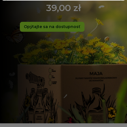
Odrzuć
39,
00
zł
Opýtajte sa na dostupnosť