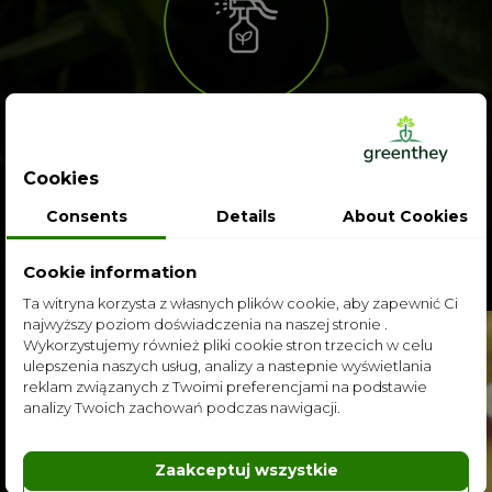
Pripojte vodu
a konajte!
Cookies
Consents
Details
About Cookies
Cookie information
Ta witryna korzysta z własnych plików cookie, aby zapewnić Ci
najwyższy poziom doświadczenia na naszej stronie .
Wykorzystujemy również pliki cookie stron trzecich w celu
ulepszenia naszych usług, analizy a nastepnie wyświetlania
reklam związanych z Twoimi preferencjami na podstawie
analizy Twoich zachowań podczas nawigacji.
Aniela - Greenthey
tekuté hnojivo na
Zaakceptuj wszystkie
zeleninu a ovocie
Dostosuj