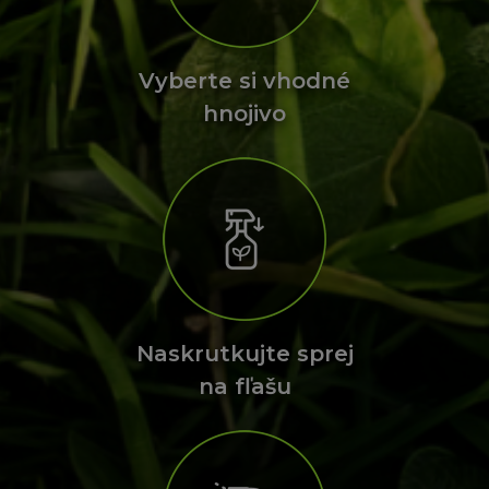
Vyberte si vhodné
hnojivo
Naskrutkujte sprej
na fľašu