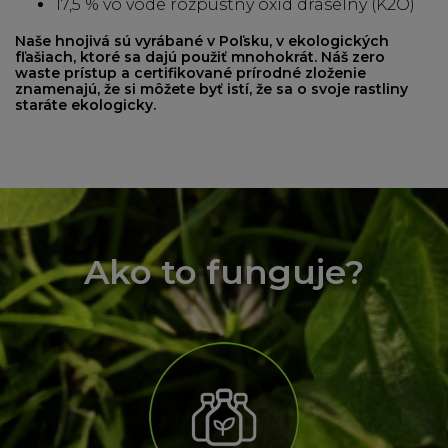
17,5 % vo vode rozpustný oxid draselný (K2O)
Naše hnojivá sú vyrábané v Poľsku, v ekologických
fľašiach, ktoré sa dajú použiť mnohokrát. Náš zero
waste prístup a certifikované prírodné zloženie
znamenajú, že si môžete byť istí, že sa o svoje rastliny
staráte ekologicky.
Ako to funguje?