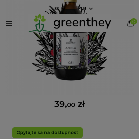
PLN
SK
0
39,
zł
00
Opýtajte sa na dostupnosť