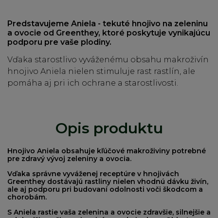
Predstavujeme Aniela - tekuté hnojivo na zeleninu
a ovocie od Greenthey, ktoré poskytuje vynikajúcu
podporu pre vaše plodiny.
Vďaka starostlivo vyváženému obsahu makroživín
hnojivo Aniela nielen stimuluje rast rastlín, ale
pomáha aj pri ich ochrane a starostlivosti.
Opis produktu
Hnojivo
Aniela
obsahuje kľúčové makroživiny potrebné
pre zdravý vývoj zeleniny a ovocia.
Vďaka správne vyváženej receptúre v hnojivách
Greenthey
dostávajú rastliny nielen vhodnú dávku živín,
ale aj podporu pri budovaní odolnosti voči škodcom a
chorobám.
S Aniela rastie vaša zelenina a ovocie zdravšie, silnejšie a