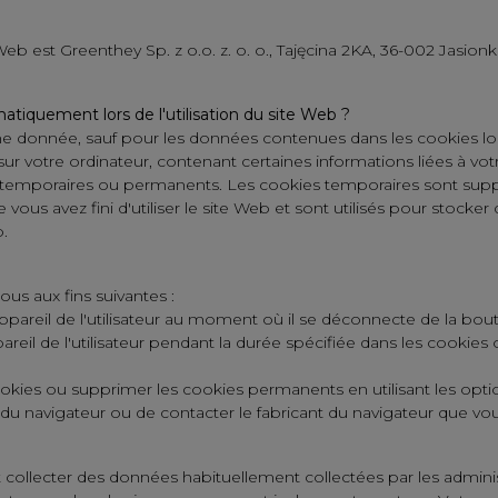
 Web est
Greenthey Sp. z o.o. z. o. o., Tajęcina 2KA, 36-002 Jasion
atiquement lors de l'utilisation du site Web ?
donnée, sauf pour les données contenues dans les cookies lors de
ur votre ordinateur, contenant certaines informations liées à votre
re temporaires ou permanents. Les cookies temporaires sont supp
us avez fini d'utiliser le site Web et sont utilisés pour stocker
b.
ous aux fins suivantes :
'appareil de l'utilisateur au moment où il se déconnecte de la bou
areil de l'utilisateur pendant la durée spécifiée dans les cookies
cookies ou supprimer les cookies permanents en utilisant les op
e du navigateur ou de contacter le fabricant du navigateur que vous
 collecter des données habituellement collectées par les adminis