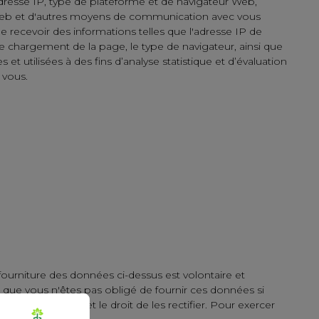
adresse IP, type de plateforme et de navigateur Web,
te Web et d'autres moyens de communication avec vous
 recevoir des informations telles que l'adresse IP de
de chargement de la page, le type de navigateur, ainsi que
et utilisées à des fins d’analyse statistique et d’évaluation
 vous.
 fourniture des données ci-dessus est volontaire et
 que vous n'êtes pas obligé de fournir ces données si
s personnelles et le droit de les rectifier. Pour exercer