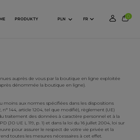
0
ME
PRODUKTY
PLN
FR
btenues auprès de vous par la boutique en ligne exploitée
i-après dénommée la boutique en ligne).
 au moins aux normes spécifiées dans les dispositions
2, n° 144, article 1204, tel que modifié), règlement (UE)
du traitement des données à caractère personnel et à la
JO UE L 119, p. 1) et dans la loi du 16 juillet 2004, loi sur
vre pour assurer le respect de votre vie privée et la
prend toutes les mesures nécessaires à cet effet.