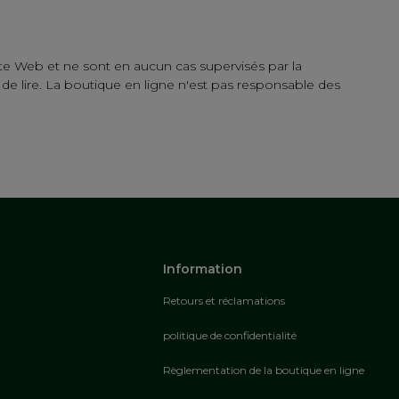
te Web et ne sont en aucun cas supervisés par la
e lire. La boutique en ligne n'est pas responsable des
Information
Retours et réclamations
politique de confidentialité
Règlementation de la boutique en ligne