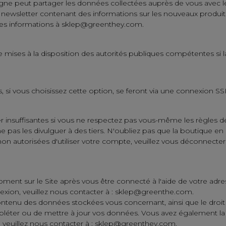
gne peut partager les données collectées auprès de vous avec le
la newsletter contenant des informations sur les nouveaux produi
 ces informations à sklep@greenthey.com.
mises à la disposition des autorités publiques compétentes si la 
 si vous choisissez cette option, se feront via une connexion SS
r insuffisantes si vous ne respectez pas vous-même les règles 
ne pas les divulguer à des tiers. N'oubliez pas que la boutique en
utorisées d'utiliser votre compte, veuillez vous déconnecter apr
nt sur le Site après vous être connecté à l'aide de votre adres
xion, veuillez nous contacter à : sklep@greenthe.com.
contenu des données stockées vous concernant, ainsi que le dro
ompléter ou de mettre à jour vos données. Vous avez également la
, veuillez nous contacter à : sklep@greenthey.com.