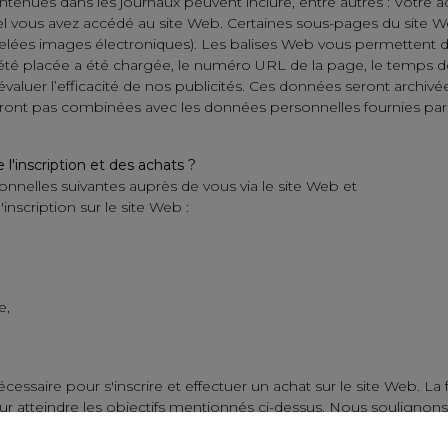
ontenues dans les journaux peuvent inclure, entre autres : Votre 
uquel vous avez accédé au site Web. Certaines sous-pages du si
elées images électroniques). Les balises Web vous permettent de
 a été placée a été chargée, le numéro URL de la page, le temps 
luer l’efficacité de nos publicités. Ces données seront archivées 
 seront pas combinées avec les données personnelles fournies par
 l'inscription et des achats ?
onnelles suivantes auprès de vous via le site Web et
nscription sur le site Web :
e,
essaire pour s'inscrire et effectuer un achat sur le site Web. La
r atteindre les objectifs mentionnés ci-dessus. Nous soulignons
s ci-dessus. Vous avez le droit d'accéder au contenu de vos donnée