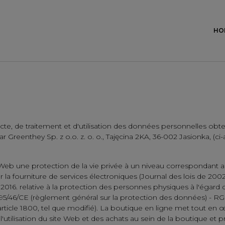
HO
llecte, de traitement et d'utilisation des données personnelles o
reenthey Sp. z o.o. z. o. o., Tajęcina 2KA, 36-002 Jasionka, (c
ite Web une protection de la vie privée à un niveau correspondant
 sur la fourniture de services électroniques (Journal des lois de 200
2016. relative à la protection des personnes physiques à l'égard 
95/46/CE (règlement général sur la protection des données) - RGPD (
rticle 1800, tel que modifié).
La boutique en ligne met tout en œu
'utilisation du site Web et des achats au sein de la boutique et 