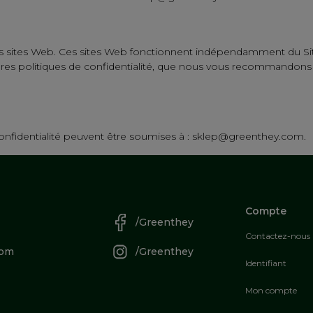
res sites Web. Ces sites Web fonctionnent indépendamment du Si
pres politiques de confidentialité, que nous vous recommandons d
confidentialité peuvent être soumises à : sklep@greenthey.com.
Compte
/Greenthey
Contactez-nous
com
/Greenthey
Identifiant
Mon compte