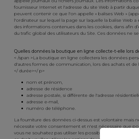
appelle journaux ou fichiers journaux. Les informations c
fournisseur Internet et l'adresse du site Web à partir d
peuvent contenir ce que l'on appelle « balises Web » (app
l'ordinateur sur lequel la page sur laquelle la balise Web
des informations contenues dans les cookies, dans afin d’éva
du trafic global des utilisateurs du Site. Ces données ne
Quelles données la boutique en ligne collecte-t-elle lors de
< /span >
La boutique en ligne collectera les données pers
d'autres formes de communication, lors des achats et de l'i
</ durée></ p>
nom et prénom,
adresse de résidence
adresse postale, si différente de l'adresse résidentiell
adresse e-mail,
numéro de téléphone.
La fourniture des données ci-dessus est volontaire mais néc
nécessite votre consentement et n'est nécessaire que pou
vous ne souhaitez pas utiliser les possibilités mentionnée